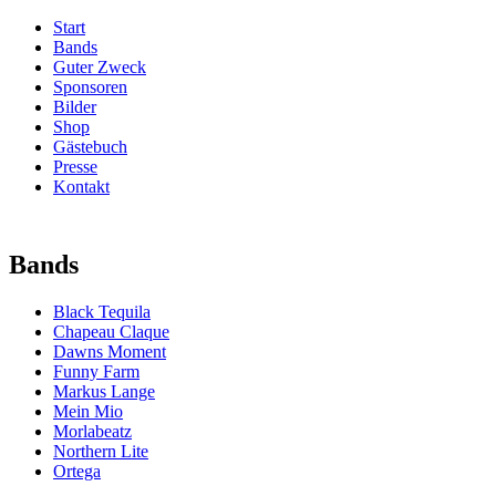
Start
Bands
Guter Zweck
Sponsoren
Bilder
Shop
Gästebuch
Presse
Kontakt
Bands
Black Tequila
Chapeau Claque
Dawns Moment
Funny Farm
Markus Lange
Mein Mio
Morlabeatz
Northern Lite
Ortega