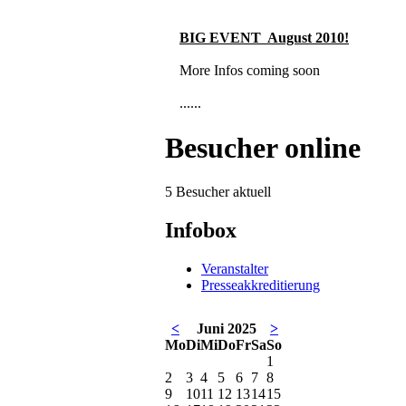
BIG EVENT August 2010
!
More Infos coming soon
......
Besucher online
5 Besucher aktuell
Infobox
Veranstalter
Presseakkreditierung
<
Juni 2025
>
Mo
Di
Mi
Do
Fr
Sa
So
1
2
3
4
5
6
7
8
9
10
11
12
13
14
15