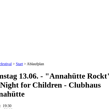
festival
>
Start
>
Ablaufplan
stag 13.06. - "Annahütte Rockt
 Night for Children - Clubhaus
nahütte
s: 19:30