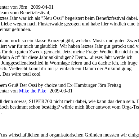
tar von Jörn
| 2009-04-01
Team vom Benefizfestival,
tztes Jahr war ich als "Neu Ossi" begeistert beim Benefizfestival dabei.
 Liebe wegen nach Finsterwalde gezogen und habe hier wirklich eine to
eimat gefunden.
 dann noch so ein klasse Konzept gibt, welches Musik und guten Zwec
ert war für mich unglaublich. Wir haben letztes Jahr gut gerockt und v
für den guten Zweck gemacht. Jetzt meine Frage: Wolltet ihr nicht no
Main Act" für diese Jahr ankündigen? Denn....dieses Jahr werde ich
Junggesellenabschied in Wormlage feiern und da dachte ich, ich frage
ach. Vielleicht könnt ihr mir ja einfach ein Datum der Ankündigung
 Das wäre total cool.
ebem Gruß Der Ossi by choice und Ex-Hamburger Jörn Freitag
ntar von
Mike the Pike
| 2009-03-31
oll denn sowas, SUPER700 nicht mehr dabei, wie kann das denn sein. 
doch bestimmt schon bestätigt? würde mich über antwort vom Orga-T
..
Aus wirtschaftlichen und organisatorischen Gründen mussten wir einig