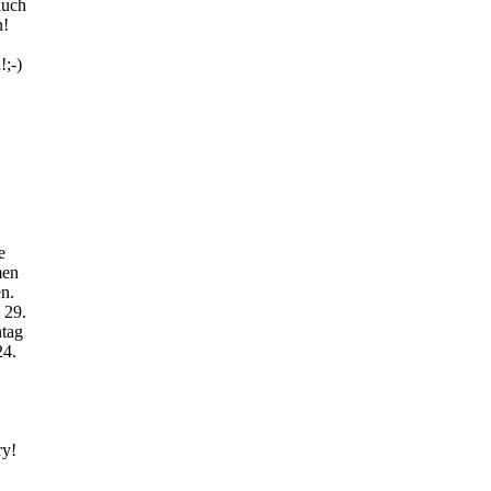
auch
n!
;-)
e
men
n.
 29.
ntag
24.
ry!