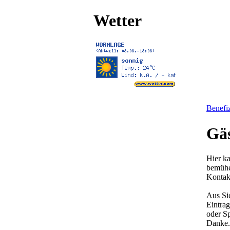
Wetter
Benefiz
Gä
Hier ka
bemühen
Kontak
Aus Si
Eintrag
oder S
Danke.