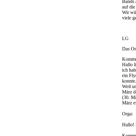
Bands 
auf die
Wir wü
viele 
LG
Das O
Komme
Hallo l
ich ha
ein Fly
konnte
Weil un
März d
(30. Mä
März ei
Orga:
Hallo! 
Kommen