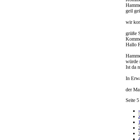
Hammer
geil gei
wir ko
grüße S
Komme
Hallo 
Hammer
würde 
Ist da
In Erwa
der Ma
Seite 5