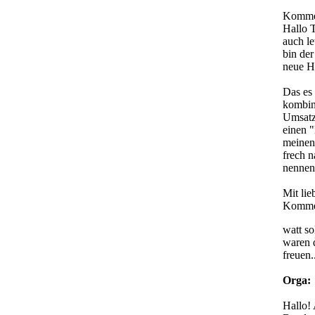
Kommen
Hallo 
auch le
bin der
neue H
Das es
kombini
Umsatz 
einen "
meinen 
frech n
nennen.
Mit li
Komme
watt s
waren 
freuen.
Orga:
Hallo! 