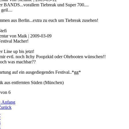
 BANDS...vorallem Tiebreak und Super 700....
 geil....
mmen aus Berlin...extra zu euch um Tiebreak zusehen!
tefi
ntar von Maik
| 2009-03-09
Festival Macher!
 Line up bis jetzt!
mir evtl. noch Itchy Poopzkid oder Ohrbooten wünschen!!
 noch was machbar??
rtung auf ein ausgediegendes Festival..*gg*
ik aus entfernten Süden (München)
 von 6
« Anfang
Zurück
1
2
3
4