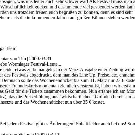
absagen, was uns leider auch sehr schwer war! Als Festival muss man 
 Wirtschaftlichkeit gucken und das am ende viel gespendet werden kan
rden uns trotzdem freuen euch begrüßen zu können, denn es sind sehr
geheim acts die in kommenden Jahren auf großen Bühnen stehen werden!
rga Team
ntar von Tim
| 2009-03-31
iebe Wormlager Festival-Leute...
be leider etwas zu bemängeln: In der März-Ausgabe einer Zeitung wurd
er des Festivals abgedruckt, dem man das Line Up, Preise, etc. entneh
. Demnach sollte das Wochenendticket bis zum 31. März nur 23 € koste
serer Freundeskreis momentan ziemlich verstreut ist, haben wir erst am
as Geld für die Tickets zusammen bekommen. Nun erfahre ich am Mo
rz), das die Preiserhöhung aus "wirtschaftlichen" Gründen bereits am 
nsetzte und das Wochenendticket nun über 35 € kostet.
Bei jedem Festival gibt es Änderungen! Sohalt leider auch bei uns! Sor
tar von Stefanie
| 2009-03-12