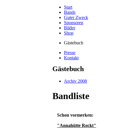
Start
Bands
Guter Zweck
Sponsoren
Bilder
Shop
Gästebuch
Presse
Kontakt
Gästebuch
Archiv 2008
Bandliste
Schon vormerken:
"Annahütte Rockt"