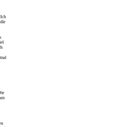
 Ich
lle
k
iel
ch
 mal
Die
eam
en