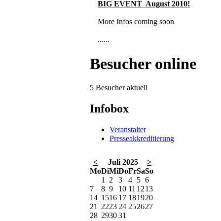
BIG EVENT August 2010
!
More Infos coming soon
......
Besucher online
5 Besucher aktuell
Infobox
Veranstalter
Presseakkreditierung
<
Juli 2025
>
Mo
Di
Mi
Do
Fr
Sa
So
1
2
3
4
5
6
7
8
9
10
11
12
13
14
15
16
17
18
19
20
21
22
23
24
25
26
27
28
29
30
31