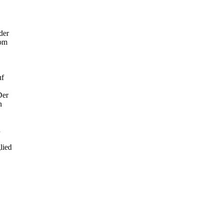
der
com
uf
Der
n
n
lied