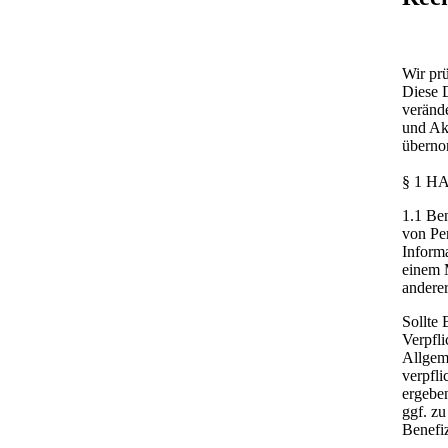
Wir prü
Diese D
verände
und Akt
überno
§ 1 
1.1 Ben
von Per
Informa
einem M
anderer
Sollte 
Verpfli
Allgem
verpfli
ergeben
ggf. zu
Benefiz