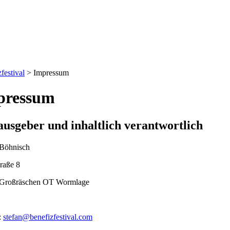
festival
>
Impressum
pressum
usgeber und inhaltlich verantwortlich
 Böhnisch
raße 8
Großräschen OT Wormlage
:
stefan@benefizfestival.com