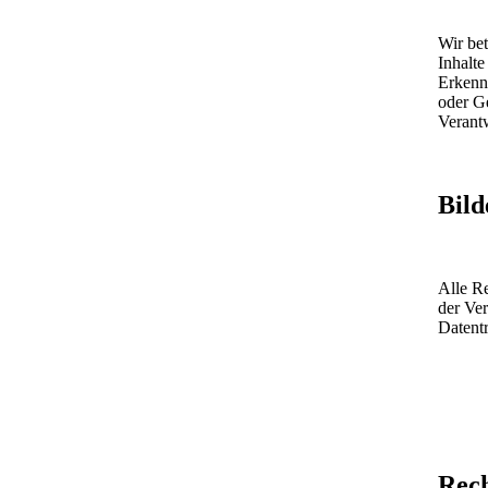
Wir bet
Inhalte
Erkennt
oder Ge
Verant
Bild
Alle Re
der Ver
Datentr
Rech