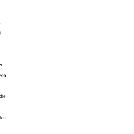
.
t
er
 von
die
den