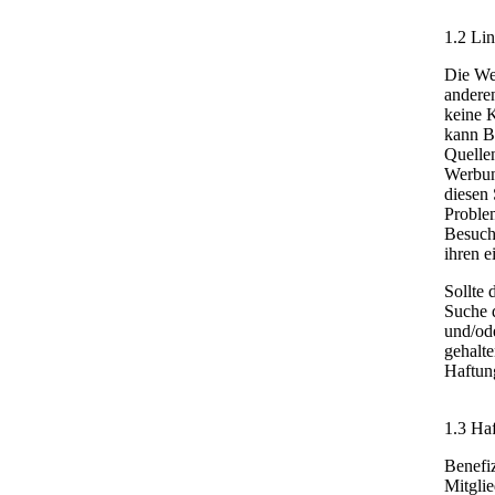
1.2 Li
Die We
anderen
keine K
kann Be
Quellen
Werbung
diesen 
Problem
Besuch
ihren 
Sollte 
Suche d
und/ode
gehalt
Haftun
1.3 Ha
Benefi
Mitglie