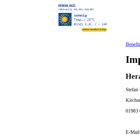
Benefiz
Im
Hera
Stefan
Kirchst
01983 
E-Mail