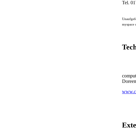
Tel. 0
Unaufgefo
myspace u
Tec
comput
Doree
www.co
Exte