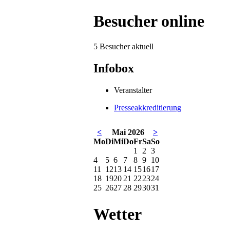
Besucher online
5 Besucher aktuell
Infobox
Veranstalter
Presseakkreditierung
<
Mai 2026
>
Mo
Di
Mi
Do
Fr
Sa
So
1
2
3
4
5
6
7
8
9
10
11
12
13
14
15
16
17
18
19
20
21
22
23
24
25
26
27
28
29
30
31
Wetter