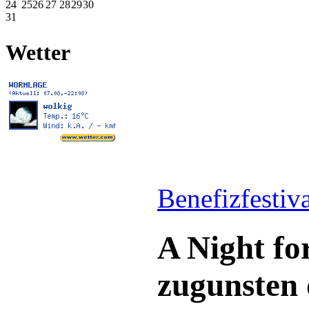
24
25
26
27
28
29
30
31
Wetter
Benefizfestiv
A Night fo
zugunsten 