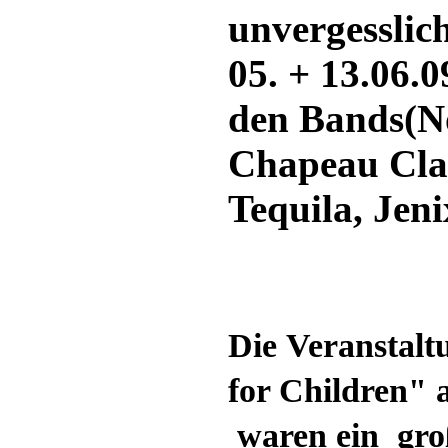
unvergessli
05. + 13.06.
den Bands(No
Chapeau Cla
Tequila, Jenix 
Die Veranstalt
for Children" 
waren ein groß