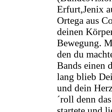
Erfurt,Jenix a
Ortega aus Co
deinen Körper
Bewegung. M
den du machte
Bands einen d
lang blieb De
und dein Her
´roll denn da
startete und l