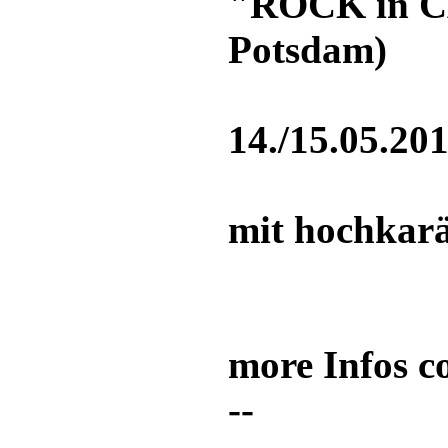
"ROCK in C
Potsdam)
14./15.05.20
mit hochkar
more Infos co
--